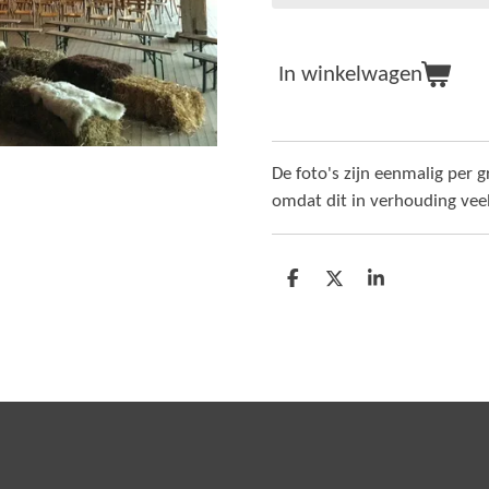
In winkelwagen
De foto's zijn eenmalig per g
omdat dit in verhouding veel
D
D
S
e
e
h
l
e
a
e
l
r
n
e