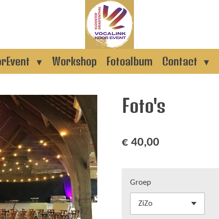
orEvent
Workshop
Fotoalbum
Contact
Foto's
€ 40,00
Groep